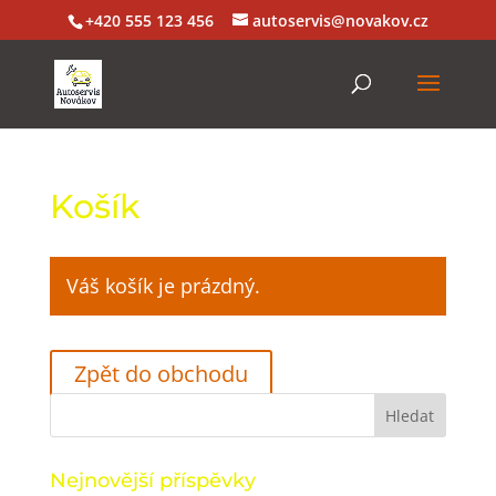
+420 555 123 456
autoservis@novakov.cz
Košík
Váš košík je prázd­ný.
Zpět do obchodu
Nejnovější příspěvky