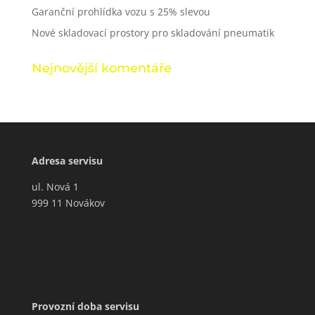
Garanční prohlídka vozu s 25% slevou
Nové skladovací prostory pro skladování pneumatik
Nejnovější komentáře
Adresa servi­su
ul. Nová 1
999 11 Novákov
Provozní doba servi­su